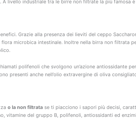
A. A livello industriale tra le birre non filtrate la più famosa
enefici. Grazie alla presenza dei lieviti del ceppo Saccha
ora microbica intestinale. Inoltre nella birra non filtrata 
olico.
i chiamati polifenoli che svolgono un’azione antiossidante p
ono presenti anche nell’olio extravergine di oliva consigliato 
ezza
o la non filtrata
se ti piacciono i sapori più decisi, caratte
o, vitamine del gruppo B, polifenoli, antiossidanti ed enzimi s