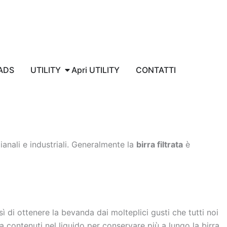
ADS
UTILITY
Apri UTILITY
CONTATTI
ianali e industriali. Generalmente la
birra filtrata
è
ì di ottenere la bevanda dai molteplici gusti che tutti noi
a contenuti nel liquido per conservare più a lungo la birra,