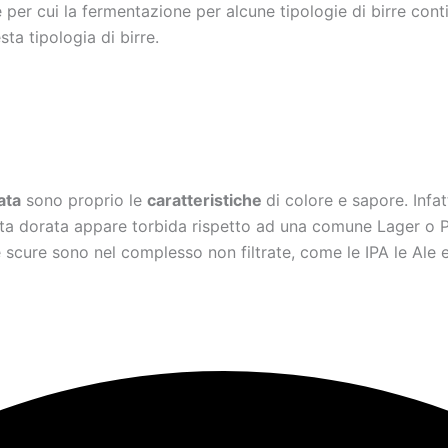
e per cui la fermentazione per alcune tipologie di birre cont
sta tipologia di birre.
ata
sono proprio le
caratteristiche
di colore e sapore. Infat
rata dorata appare torbida rispetto ad una comune Lager o Pi
re scure sono nel complesso non filtrate, come le IPA le Ale 