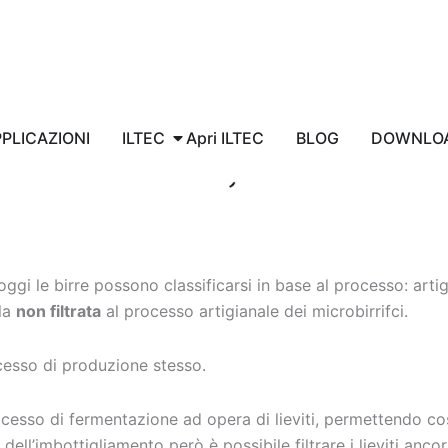
PPLICAZIONI
ILTEC
Apri ILTEC
BLOG
DOWNLO
ggi le birre possono classificarsi in base al processo: artig
lla
non filtrata
al processo artigianale dei microbirrifci.
ocesso di produzione stesso.
rocesso di fermentazione ad opera di lieviti, permettendo cos
ll’imbottigliamento però è possibile filtrare i lieviti ancor