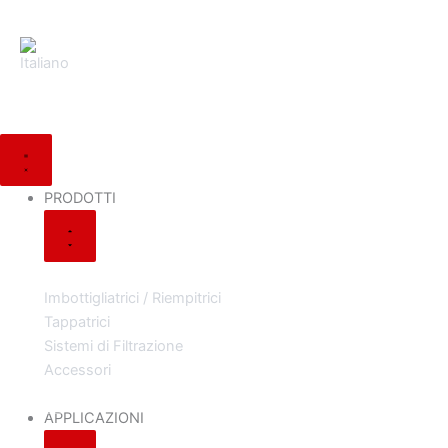
Vai
al
contenuto
Chiudi
Chiudi
Chiudi
Chiudi
Apri
Apri
Apri
Apri
PRODOTTI
APPLICAZIONI
ILTEC
UTILITY
PRODOTTI
APPLICAZIONI
ILTEC
UTILITY
PRODOTTI
Imbottigliatrici / Riempitrici
Tappatrici
Sistemi di Filtrazione
Accessori
APPLICAZIONI