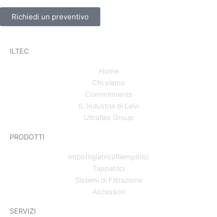
Richiedi un preventivo
ILTEC
Home
Chi siamo
Commitments
IL Industria di Leivi
Ultraflex Group
PRODOTTI
Imbottigiatrici/Riempitrici
Tappatrici
Sistemi di Filtrazione
Accessori
SERVIZI