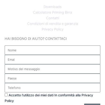
Downloads
Calcolatore Priming Birra
Contatti
Condizioni di vendita e garanzia
Privacy Policy
HAI BISOGNO DI AIUTO? CONTATTACI
Nome
Email
Motivo
del
messaggio
Paese
Telefono
Privacy
Accetto l'utilizzo dei miei dati In conformità alla Privacy
Policy