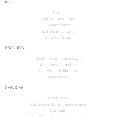
ILTEC
a
u
b
g
b
o
Home
r
e
o
Qui sommes nous
a
k
Commitments
m
IL Industria di Leivi
Ultraflex Group
PRODUITS
Machines de remplissage
Machines à boucher
Systèmes de filtration
Accessories
SERVICES
Downloads
Calculateur d'amorçage de bière
Contacts