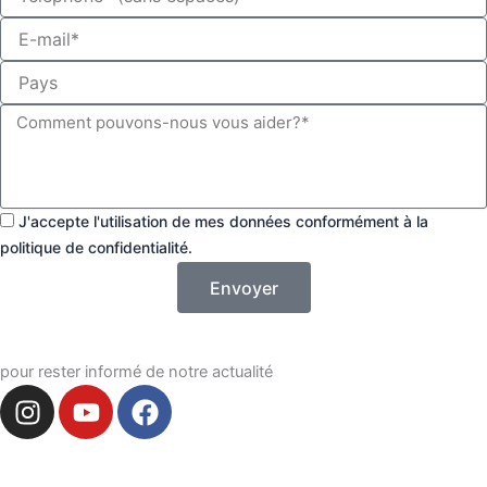
i
E-
n
mail
Paese
Messaggio
Accetto
J'accepte l'utilisation de mes données conformément à la
utilizzo
politique de confidentialité.
dati
Envoyer
pour rester informé de notre actualité
I
Y
F
n
o
a
s
u
c
t
t
e