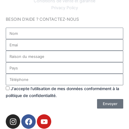
Conditions de vente et garantie
Privacy Policy
BESOIN D'AIDE ? CONTACTEZ-NOUS
Nome
Email
Motivo
del
messaggio
Paese
Telefono
Privacy
J'accepte l'utilisation de mes données conformément à la
politique de confidentialité.
Envoyer
I
F
Y
n
a
o