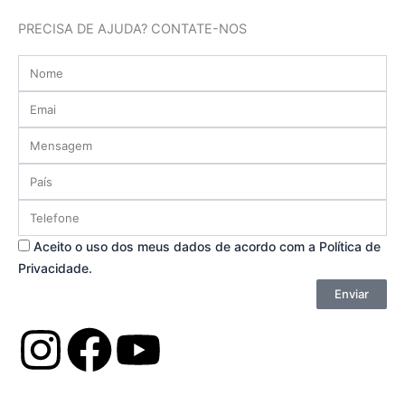
PRECISA DE AJUDA? CONTATE-NOS
Name
Email
Message
Country
Phone
Privacy
Aceito o uso dos meus dados de acordo com a Política de
Privacidade.
Enviar
I
F
Y
n
a
o