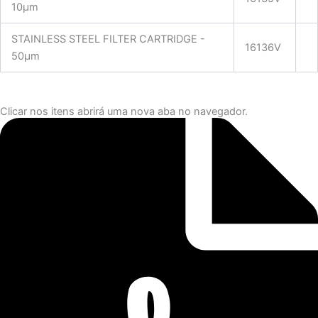
10µm
STAINLESS STEEL FILTER CARTRIDGE -
16136V
50µm
Clicar nos itens abrirá uma nova aba no navegador.