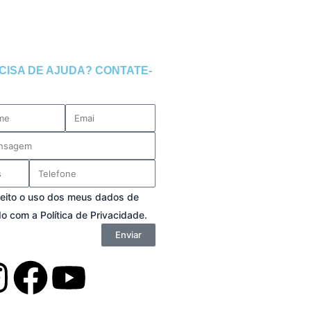
CISA DE AJUDA? CONTATE-
e
Email
age
try
Phone
cy
eito o uso dos meus dados de
o com a Política de Privacidade.
Enviar
I
F
Y